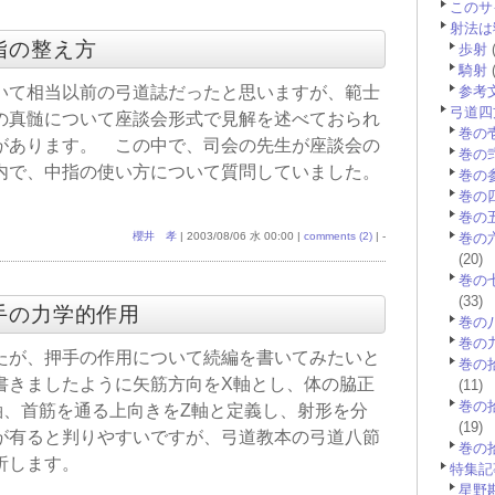
このサ
射法は
の指の整え方
歩射
(
騎射
(
いて相当以前の弓道誌だったと思いますが、範士
参考
弓道四
の真髄について座談会形式で見解を述べておられ
巻の
があります。 この中で、司会の先生が座談会の
巻の
内で、中指の使い方について質問していました。
巻の
巻の
巻の
櫻井 孝
| 2003/08/06 水 00:00 |
comments (2)
| -
巻の
(20)
巻の
(33)
押手の力学的作用
巻の
巻の
たが、押手の作用について続編を書いてみたいと
巻の
書きましたように矢筋方向をX軸とし、体の脇正
(11)
巻の
軸、首筋を通る上向きをZ軸と定義し、射形を分
(19)
が有ると判りやすいですが、弓道教本の弓道八節
巻の
析します。
特集記
星野