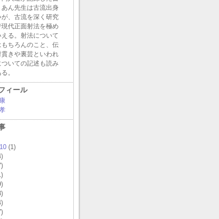
うあん先生は古流出身
いが、古流を深く研究
で現代正面射法を極め
いえる。射法について
はもちろんのこと、伝
射貫きや裏芸といわれ
についての記述も読み
ある。
フィール
康
孝
事
10
(1)
)
)
)
)
)
)
)