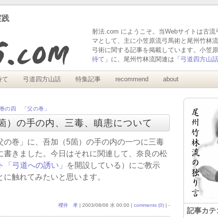
実践
射法.com にようこそ。当Webサイトは古
マとして、主に小笠原流弓馬術と尾州竹林
弓術に関する記事を掲載しています。小笠
待て
」に、尾州竹林流関連は「
弓道四方山
待て
弓道四方山話
特集記事
recommend
about
巻の四 「父の巻」
（五箇）の手の内、三毒、瞋恚について
父の巻」に、吾加（5箇）の手の内の一つに三毒
に書きました。今日はそれに関連して、奈良の松
イト「弓道への誘い」
を開設している）にご教示
とに触れてみたいと思います。
櫻井 孝
| 2003/08/06 水 00:00 |
comments (0)
| -
記事カテ