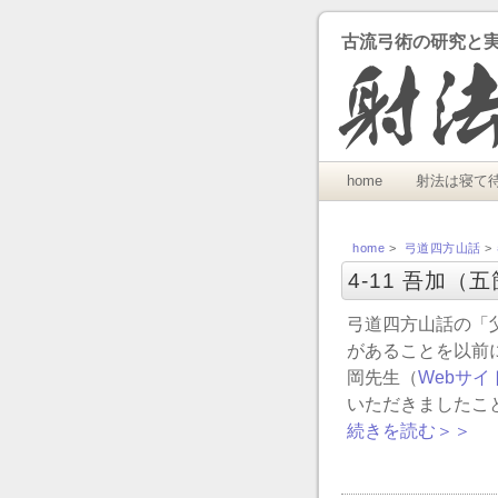
古流弓術の研究と
home
射法は寝て
home
>
弓道四方山話
>
4-11 吾加
弓道四方山話の「
があることを以前
岡先生（
Webサ
いただきましたこ
続きを読む＞＞