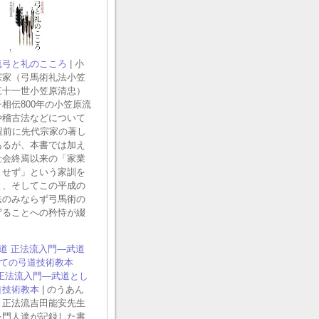
流弓と礼のこころ
| 小
宗家（弓馬術礼法小笠
三十一世小笠原清忠）
相伝800年の小笠原流
や稽古法などについて
程前に先代宗家の著し
あるが、本書では加え
社会終焉以来の「家業
とせず」という家訓を
と、そしてこの平成の
法のみならず弓馬術の
守ることへの矜恃が綴
。
 正法流入門―武道とし
道技術教本
| のうあん
と正法流吉田能安先生
を門人達が記録した書