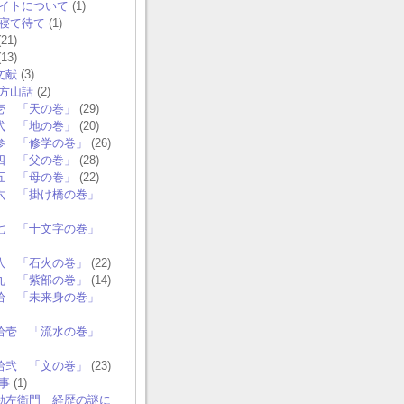
イトについて
(1)
寝て待て
(1)
21)
13)
文献
(3)
方山話
(2)
壱 「天の巻」
(29)
弐 「地の巻」
(20)
参 「修学の巻」
(26)
四 「父の巻」
(28)
五 「母の巻」
(22)
六 「掛け橋の巻」
七 「十文字の巻」
八 「石火の巻」
(22)
九 「紫部の巻」
(14)
拾 「未来身の巻」
拾壱 「流水の巻」
拾弐 「文の巻」
(23)
事
(1)
勘左衛門 経歴の謎に