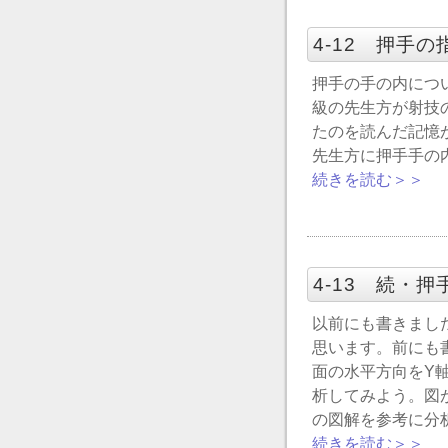
4-12 押手
押手の手の内につ
級の先生方が射技
たのを読んだ記憶
先生方に押手手の
続きを読む＞＞
4-13 続・
以前にも書きまし
思います。前にも
面の水平方向をY
析してみよう。図
の図解を参考に分
続きを読む＞＞