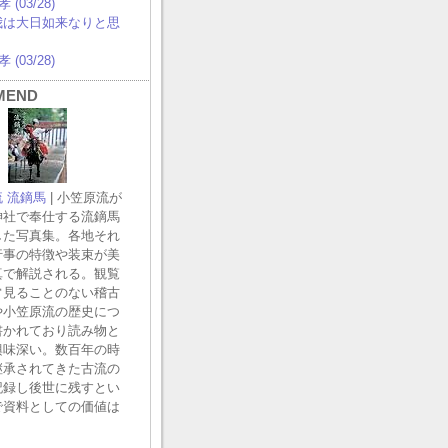
 (03/28)
 我は大日如来なりと思
 (03/28)
MEND
 流鏑馬
| 小笠原流が
神社で奉仕する流鏑馬
した写真集。各地それ
行事の特徴や装束が美
真で解説される。観覧
常見ることのない稽古
や小笠原流の歴史につ
書かれており読み物と
興味深い。数百年の時
継承されてきた古流の
記録し後世に残すとい
で資料としての価値は