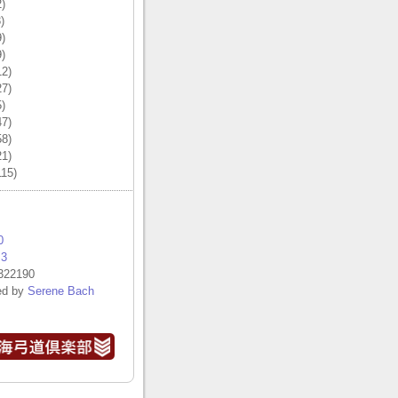
)
)
)
)
2)
7)
)
7)
8)
1)
15)
0
.3
322190
ed by
Serene Bach