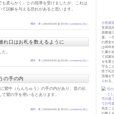
でも柔らかく」との指導を受けましたが、これは
いて誤解を与える恐れがあると思います。
小笠原
櫻井 孝
| 2004/03/26 金 00:00 |
comments (0)
| -
笠原流
原教場
著。一子
かい離れ口はお札を数えるように
の歴史
は40年
した。
た書が
て武家
櫻井 孝
| 2004/03/26 金 00:00 |
comments (0)
| -
を生業
守るこ
世で礼
流儀を
ゅうの手の内
られる
つに鸞中（らんちゅう）の手の内があり、昔の伝
して鸞の字を用いるとあります。
弓の道
ての弓
先生こ
櫻井 孝
| 2004/04/09 金 00:00 |
comments (0)
| -
の教え