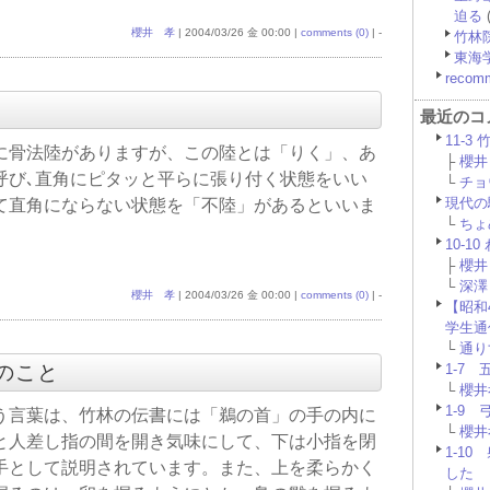
迫る
(
櫻井 孝
| 2004/03/26 金 00:00 |
comments (0)
| -
竹林
東海
recom
最近のコ
11-3
に骨法陸がありますが、この陸とは「りく」、あ
├
櫻井 
呼び､直角にピタッと平らに張り付く状態をいい
└
チョウ
現代の
て直角にならない状態を「不陸」があるといいま
└
ちょめ
10-1
├
櫻井 
└
深澤 
櫻井 孝
| 2004/03/26 金 00:00 |
comments (0)
| -
【昭和
学生通
└
通りす
閉のこと
1-7
└
櫻井孝
1-9
う言葉は、竹林の伝書には「鵜の首」の手の内に
└
櫻井孝
と人差し指の間を開き気味にして、下は小指を閉
1-1
手として説明されています。また、上を柔らかく
した