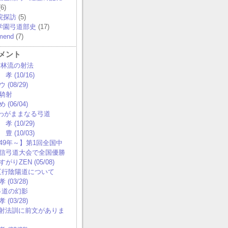
6)
院探訪
(5)
学園弓道部史
(17)
mend
(7)
メント
 竹林流の射法
孝 (10/16)
 (08/29)
騎射
 (06/04)
0 わがままなる弓道
孝 (10/29)
豊 (10/03)
49年～】第1回全国中
信弓道大会で全国優勝
がりZEN (05/08)
 五行陰陽道について
 (03/28)
 弓道の幻影
 (03/28)
0 射法訓に前文がありま