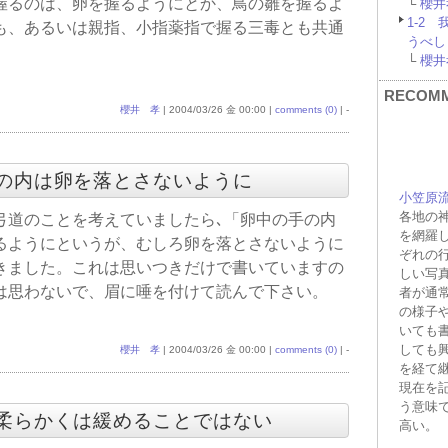
握るのは、卵を握るようにとか、鳥の雛を握るよ
└
櫻井孝
1-2
も、あるいは親指、小指薬指で握る三毒とも共通
うべし
└
櫻井孝
RECOM
櫻井 孝
| 2004/03/26 金 00:00 |
comments (0)
| -
の手の内は卵を落とさないように
小笠原流
各地の
弓道のことを考えていましたら､「卵中の手の内
を網羅
るようにというが、むしろ卵を落とさないように
ぞれの
きました。これは思いつきだけで書いていますの
しい写
は思わないで、眉に唾を付けて読んで下さい。
者が通
の様子
いても
しても
櫻井 孝
| 2004/03/26 金 00:00 |
comments (0)
| -
を経て
現在を
う意味
内を柔らかくは緩めることではない
高い。