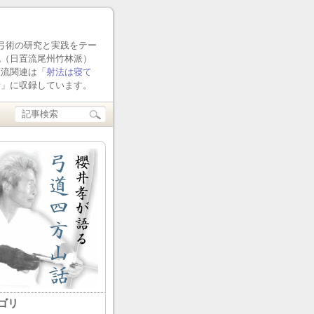
流弓術の研究と実践をテー
流（日置流尾州竹林派）
原流関連は「
射法は寝て
話
」に収録しています。
ゴリ