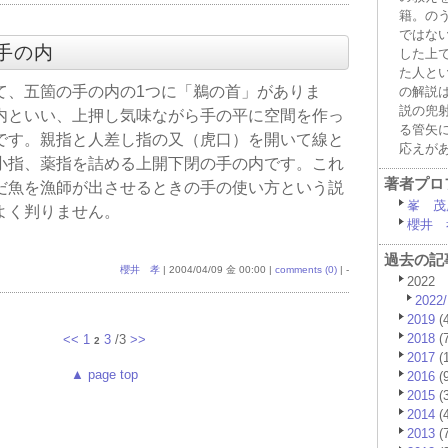
籍。の
ではな
の手の内
した上
た人と
て、五箇の手の内の1つに「鵜の首」がありま
の解説
説の兜
内といい、上押し気味ながら手の平に空間を作っ
る管矢
です。親指と人差し指の又（虎口）を開いて線と
応えが
小指、薬指を詰める上開下閉の手の内です。これ
著者プロ
だ魚を漁師が出させるときの手の使い方という説
峯 茂
よく判りません。
櫻井 
過去の記
櫻井 孝
| 2004/04/09 金 00:00 |
comments (0)
| -
2022
2022/
2019
(4
2018
(7
<<
1
3
/3
>>
2
2017
(1
▲ page top
2016
(9
2015
(3
2014
(4
2013
(7