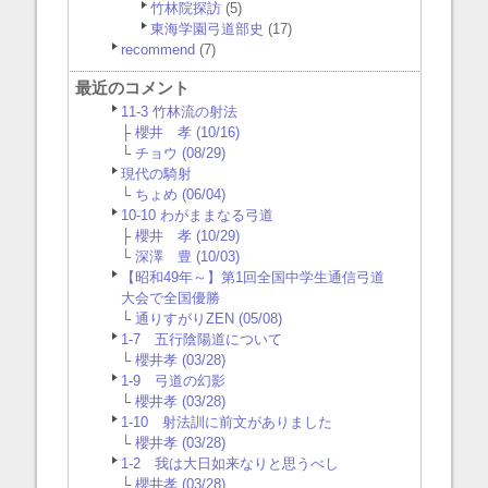
竹林院探訪
(5)
東海学園弓道部史
(17)
recommend
(7)
最近のコメント
11-3 竹林流の射法
├
櫻井 孝 (10/16)
└
チョウ (08/29)
現代の騎射
└
ちょめ (06/04)
10-10 わがままなる弓道
├
櫻井 孝 (10/29)
└
深澤 豊 (10/03)
【昭和49年～】第1回全国中学生通信弓道
大会で全国優勝
└
通りすがりZEN (05/08)
1-7 五行陰陽道について
└
櫻井孝 (03/28)
1-9 弓道の幻影
└
櫻井孝 (03/28)
1-10 射法訓に前文がありました
└
櫻井孝 (03/28)
1-2 我は大日如来なりと思うべし
└
櫻井孝 (03/28)