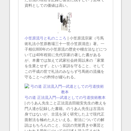
資料としての価値は高い。
小笠原流弓と礼のこころ
| 小笠原流宗家（弓馬
術礼法小笠原教場三十一世小笠原清忠）著。一
子相伝800年の小笠原流の歴史や稽古法などにつ
いては40年程前に先代宗家の著した書がある
が、本書では加えて武家社会終焉以来の「家業
を生業とせず」という家訓を守ること、そして
この平成の世で礼法のみならず弓馬術の流儀を
守ることへの矜恃が綴られる。
弓の道 正法流入門―武道としての弓道技術教本
| のうあん先生こと正法流吉田能安先生の教えを
門人達が記録した書籍。のうあん先生は古流出
身ではないが、古流を深く研究した上で現代正
面射法を極めた人といえる。射法についての解
説はもちろんのこと、伝説の兜射貫きや裏芸と
いわれる管矢についての記述も読み応えがあ