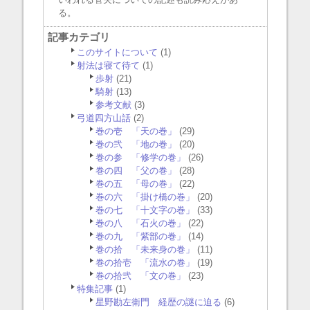
る。
記事カテゴリ
このサイトについて
(1)
射法は寝て待て
(1)
歩射
(21)
騎射
(13)
参考文献
(3)
弓道四方山話
(2)
巻の壱 「天の巻」
(29)
巻の弐 「地の巻」
(20)
巻の参 「修学の巻」
(26)
巻の四 「父の巻」
(28)
巻の五 「母の巻」
(22)
巻の六 「掛け橋の巻」
(20)
巻の七 「十文字の巻」
(33)
巻の八 「石火の巻」
(22)
巻の九 「紫部の巻」
(14)
巻の拾 「未来身の巻」
(11)
巻の拾壱 「流水の巻」
(19)
巻の拾弐 「文の巻」
(23)
特集記事
(1)
星野勘左衛門 経歴の謎に迫る
(6)