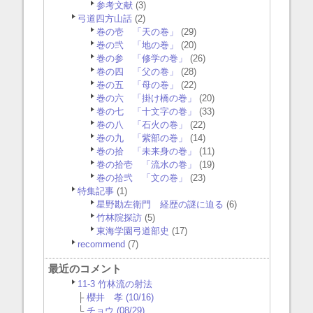
参考文献
(3)
弓道四方山話
(2)
巻の壱 「天の巻」
(29)
巻の弐 「地の巻」
(20)
巻の参 「修学の巻」
(26)
巻の四 「父の巻」
(28)
巻の五 「母の巻」
(22)
巻の六 「掛け橋の巻」
(20)
巻の七 「十文字の巻」
(33)
巻の八 「石火の巻」
(22)
巻の九 「紫部の巻」
(14)
巻の拾 「未来身の巻」
(11)
巻の拾壱 「流水の巻」
(19)
巻の拾弐 「文の巻」
(23)
特集記事
(1)
星野勘左衛門 経歴の謎に迫る
(6)
竹林院探訪
(5)
東海学園弓道部史
(17)
recommend
(7)
最近のコメント
11-3 竹林流の射法
├
櫻井 孝 (10/16)
└
チョウ (08/29)