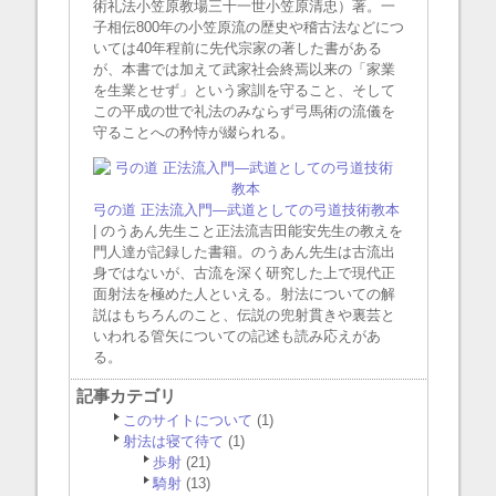
術礼法小笠原教場三十一世小笠原清忠）著。一
子相伝800年の小笠原流の歴史や稽古法などにつ
いては40年程前に先代宗家の著した書がある
が、本書では加えて武家社会終焉以来の「家業
を生業とせず」という家訓を守ること、そして
この平成の世で礼法のみならず弓馬術の流儀を
守ることへの矜恃が綴られる。
弓の道 正法流入門―武道としての弓道技術教本
| のうあん先生こと正法流吉田能安先生の教えを
門人達が記録した書籍。のうあん先生は古流出
身ではないが、古流を深く研究した上で現代正
面射法を極めた人といえる。射法についての解
説はもちろんのこと、伝説の兜射貫きや裏芸と
いわれる管矢についての記述も読み応えがあ
る。
記事カテゴリ
このサイトについて
(1)
射法は寝て待て
(1)
歩射
(21)
騎射
(13)