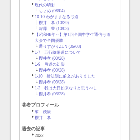
現代の騎射
└
ちょめ (06/04)
10-10 わがままなる弓道
├
櫻井 孝 (10/29)
└
深澤 豊 (10/03)
【昭和49年～】第1回全国中学生通信弓道
大会で全国優勝
└
通りすがりZEN (05/08)
1-7 五行陰陽道について
└
櫻井孝 (03/28)
1-9 弓道の幻影
└
櫻井孝 (03/28)
1-10 射法訓に前文がありました
└
櫻井孝 (03/28)
1-2 我は大日如来なりと思うべし
└
櫻井孝 (03/28)
著者プロフィール
峯 茂康
櫻井 孝
過去の記事
2022