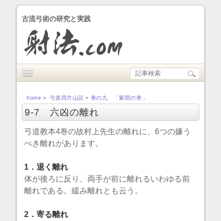
古流弓術の研究と実践
home
>
弓道四方山話
>
巻の九 「紫部の巻」
9-7 六凶の離れ
弓道教本4巻の故村上先生の離れに、6つの嫌う
べき離れがあります。
1．退く離れ
体が後ろに反り、両手が前に離れるいわゆる前
離れである。緩み離れとも云う。
2．寄る離れ