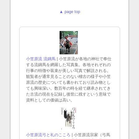
▲ page top
小笠原流 流鏑馬
| 小笠原流が各地の神社で奉仕
する流鏑馬を網羅した写真集。各地それぞれの
行事の特徴や装束が美しい写真で解説される。
観覧者が通常見ることのない稽古の様子や小笠
原流の歴史についても書かれており読み物とし
ても興味深い。数百年の時を経て継承されてき
た古流の現在を記録し後世に残すという意味で
資料としての価値は高い。
小笠原流弓と礼のこころ
| 小笠原流宗家（弓馬