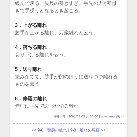
緩んで戻る、矢尺の引きすぎ、手先の力が強す
ぎて手繰りとなるとき起こる。
3．上がる離れ
勝手が上がる離れ、万歳離れと云う。
4．落ちる離れ
切り下げる離れを云う。
5．送り離れ
緩みがでて、勝手が的のほうに送りつつ離れる
ものを云う。
6．修羅の離れ
無理に手先でぶった切る離れ。
櫻井 孝
| 2001/09/03 月 00:00 |
comments (0)
| -
<< 9-6 鸚鵡の離れ
|
9-8 離れの悪癖 >>