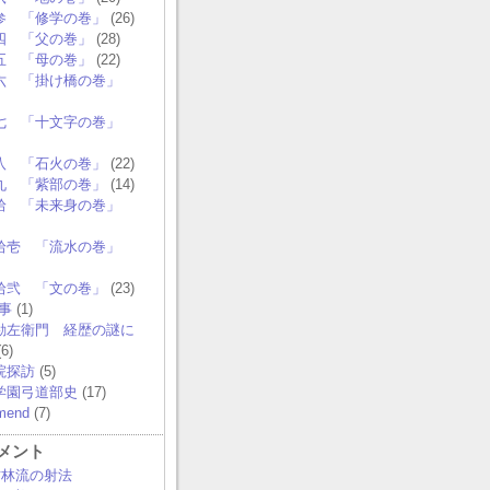
参 「修学の巻」
(26)
四 「父の巻」
(28)
五 「母の巻」
(22)
六 「掛け橋の巻」
七 「十文字の巻」
八 「石火の巻」
(22)
九 「紫部の巻」
(14)
拾 「未来身の巻」
拾壱 「流水の巻」
拾弐 「文の巻」
(23)
事
(1)
勘左衛門 経歴の謎に
6)
院探訪
(5)
学園弓道部史
(17)
mend
(7)
メント
 竹林流の射法