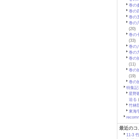
巻の
巻の
巻の
巻の
(20)
巻の
(33)
巻の
巻の
巻の
(11)
巻の
(19)
巻の
特集記
星野
迫る
(
竹林
東海
recom
最近のコ
11-3