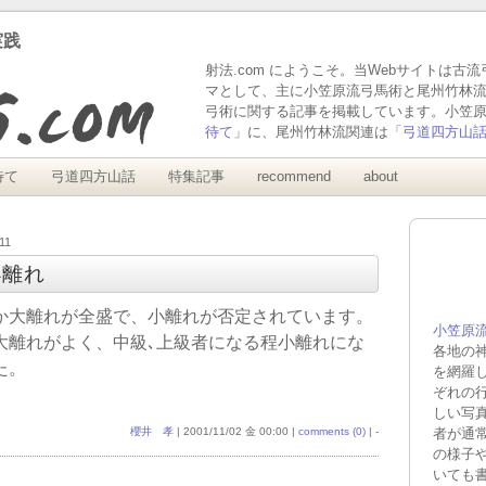
実践
射法.com にようこそ。当Webサイトは古
マとして、主に小笠原流弓馬術と尾州竹林
弓術に関する記事を掲載しています。小笠
待て
」に、尾州竹林流関連は「
弓道四方山
待て
弓道四方山話
特集記事
recommend
about
11
小離れ
か大離れが全盛で、小離れが否定されています。
小笠原流
大離れがよく、中級､上級者になる程小離れにな
各地の
た。
を網羅
ぞれの
しい写
櫻井 孝
| 2001/11/02 金 00:00 |
comments (0)
| -
者が通
の様子
いても