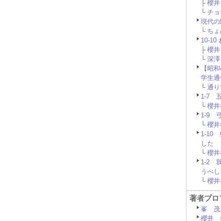
├
櫻井 
└
チョウ
現代の
└
ちょめ
10-1
├
櫻井 
└
深澤 
【昭和
学生通
└
通りす
1-7
└
櫻井孝
1-9
└
櫻井孝
1-1
した
└
櫻井孝
1-2
うべし
└
櫻井孝
著者プロ
峯 茂
櫻井 