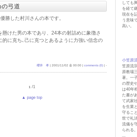
しても
ための弓道
を経て
現在を
回優勝した村川さんの本です。
う意味
高い。
を懸けた男の本であり、24本の射詰めに象徴さ
に的に克ち､己に克つとあるように力強い信念の
小笠原
櫻井 孝
| 2001/11/02 金 00:00 |
comments (0)
| -
笠原流
原教場
著。一子
の歴史
/1
1
は40年
た書が
▲ page top
て武家
を生業
守るこ
世で礼
流儀を
られる