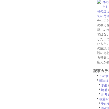
弓の道
ての弓
先生こ
の教え
籍。の
ではな
した上
た人と
の解説
説の兜
る管矢
応えが
記事カテ
このサ
射法は
歩射
(
騎射
(
参考
弓道四
巻の
巻の