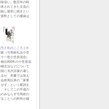
興味深い。数百年の時
継承されてきた古流の
記録し後世に残すとい
で資料としての価値は
流弓と礼のこころ
| 小
宗家（弓馬術礼法小笠
三十一世小笠原清忠）
相伝800年の小笠原流
や稽古法などについて
程前に先代宗家の著し
あるが、本書では加え
社会終焉以来の「家業
とせず」という家訓を
と、そしてこの平成の
法のみならず弓馬術の
守ることへの矜恃が綴
。