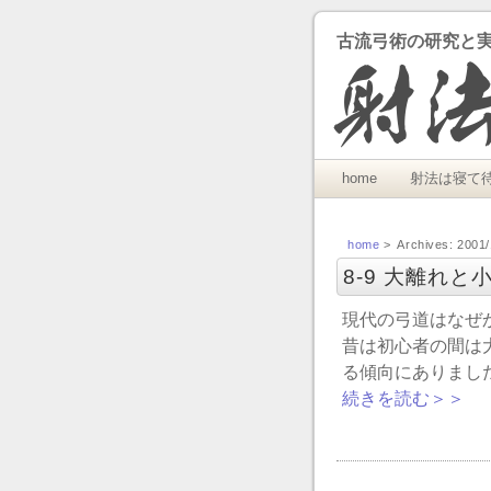
古流弓術の研究と
home
射法は寝て
home
> Archives: 2001/
8-9 大離れと
現代の弓道はなぜ
昔は初心者の間は
る傾向にありまし
続きを読む＞＞