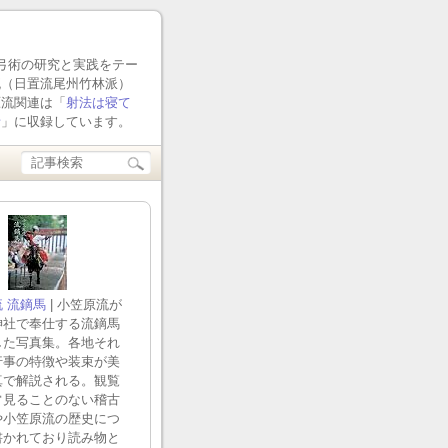
流弓術の研究と実践をテー
流（日置流尾州竹林派）
原流関連は「
射法は寝て
話
」に収録しています。
 流鏑馬
| 小笠原流が
神社で奉仕する流鏑馬
した写真集。各地それ
行事の特徴や装束が美
真で解説される。観覧
常見ることのない稽古
や小笠原流の歴史につ
書かれており読み物と