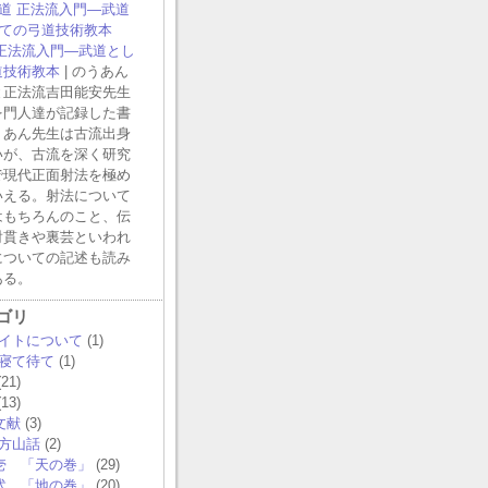
 正法流入門―武道とし
道技術教本
| のうあん
と正法流吉田能安先生
を門人達が記録した書
うあん先生は古流出身
いが、古流を深く研究
で現代正面射法を極め
いえる。射法について
はもちろんのこと、伝
射貫きや裏芸といわれ
についての記述も読み
ある。
ゴリ
イトについて
(1)
寝て待て
(1)
21)
13)
文献
(3)
方山話
(2)
壱 「天の巻」
(29)
弐 「地の巻」
(20)