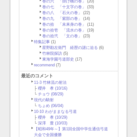
巻の六 「掛け橋の巻」
(20)
巻の七 「十文字の巻」
(33)
巻の八 「石火の巻」
(22)
巻の九 「紫部の巻」
(14)
巻の拾 「未来身の巻」
(11)
巻の拾壱 「流水の巻」
(19)
巻の拾弐 「文の巻」
(23)
特集記事
(1)
星野勘左衛門 経歴の謎に迫る
(6)
竹林院探訪
(5)
東海学園弓道部史
(17)
recommend
(7)
最近のコメント
11-3 竹林流の射法
├
櫻井 孝 (10/16)
└
チョウ (08/29)
現代の騎射
└
ちょめ (06/04)
10-10 わがままなる弓道
├
櫻井 孝 (10/29)
└
深澤 豊 (10/03)
【昭和49年～】第1回全国中学生通信弓道
大会で全国優勝