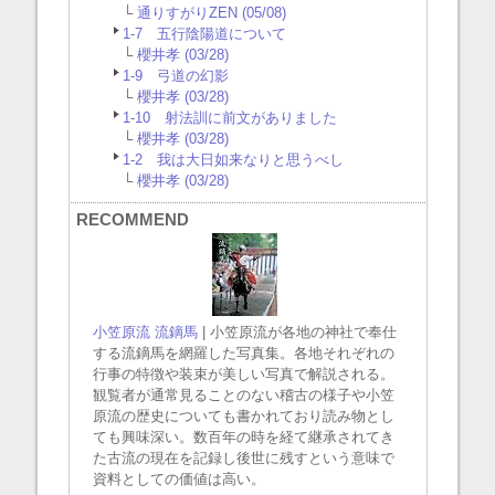
└
通りすがりZEN (05/08)
1-7 五行陰陽道について
└
櫻井孝 (03/28)
1-9 弓道の幻影
└
櫻井孝 (03/28)
1-10 射法訓に前文がありました
└
櫻井孝 (03/28)
1-2 我は大日如来なりと思うべし
└
櫻井孝 (03/28)
RECOMMEND
小笠原流 流鏑馬
| 小笠原流が各地の神社で奉仕
する流鏑馬を網羅した写真集。各地それぞれの
行事の特徴や装束が美しい写真で解説される。
観覧者が通常見ることのない稽古の様子や小笠
原流の歴史についても書かれており読み物とし
ても興味深い。数百年の時を経て継承されてき
た古流の現在を記録し後世に残すという意味で
資料としての価値は高い。