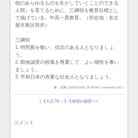
他のあらゆるものを生かしていくことのできる
人間』を育てるために、三綱領を教育目標とし
て掲げている。中高一貫教育。（所在地：名古
屋市東区筒井）
三綱領
1. 明照殿を敬い、信念のある人となりましょ
う。
2. 勤倹誠実の校風を尊重して、よい個性を養い
ましょう。
3. 平和日本の有要な社会人となりましょう。
峯 茂康
| 2003/10/01 水 00:00 |
comments (0)
| -
|
【大正7年～】弓術部の創部 >>
コメント