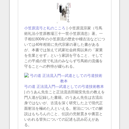
小笠原流弓と礼のこころ
| 小笠原流宗家（弓馬
術礼法小笠原教場三十一世小笠原清忠）著。一
子相伝800年の小笠原流の歴史や稽古法などにつ
いては40年程前に先代宗家の著した書がある
が、本書では加えて武家社会終焉以来の「家業
を生業とせず」という家訓を守ること、そして
この平成の世で礼法のみならず弓馬術の流儀を
守ることへの矜恃が綴られる。
弓の道 正法流入門―武道としての弓道技術教本
| のうあん先生こと正法流吉田能安先生の教えを
門人達が記録した書籍。のうあん先生は古流出
身ではないが、古流を深く研究した上で現代正
面射法を極めた人といえる。射法についての解
説はもちろんのこと、伝説の兜射貫きや裏芸と
いわれる管矢についての記述も読み応えがあ
る。