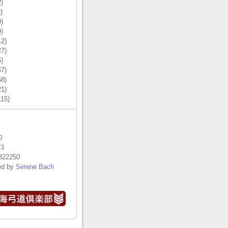
)
)
)
)
2)
7)
)
7)
8)
1)
15)
0
.3
322250
ed by
Serene Bach