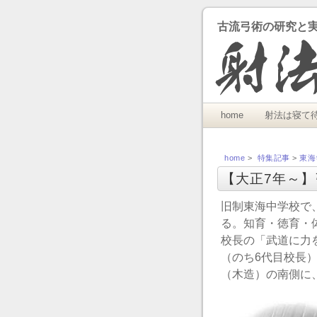
古流弓術の研究と
home
射法は寝て
home
>
特集記事
>
東海
【大正7年～
旧制東海中学校で
る。知育・徳育・
校長の「武道に力
（のち6代目校長
（木造）の南側に