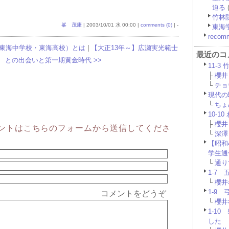
迫る
(
竹林
峯 茂康
| 2003/10/01 水 00:00 |
comments (0)
| -
東海
recom
（東海中学校・東海高校）とは
|
【大正13年～】広瀬実光範士
最近のコ
との出会いと第一期黄金時代 >>
11-3
├
櫻井 
└
チョウ
現代の
└
ちょめ
10-1
├
櫻井 
ントはこちらのフォームから送信してくださ
└
深澤 
【昭和
学生通
└
通りす
1-7
└
櫻井孝
1-9
コメントをどうぞ
└
櫻井孝
1-1
した