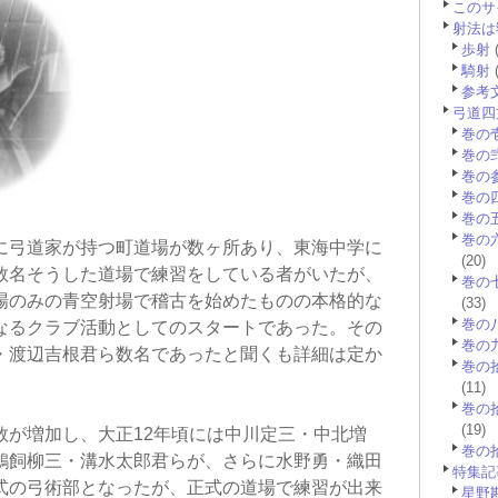
このサ
射法は
歩射
(
騎射
(
参考
弓道四
巻の
巻の
巻の
巻の
巻の
巻の
に弓道家が持つ町道場が数ヶ所あり、東海中学に
(20)
数名そうした道場で練習をしている者がいたが、
巻の
場のみの青空射場で稽古を始めたものの本格的な
(33)
巻の
なるクラブ活動としてのスタートであった。その
巻の
・渡辺吉根君ら数名であったと聞くも詳細は定か
巻の
(11)
巻の
(19)
数が増加し、大正12年頃には中川定三・中北増
巻の
鵜飼柳三・溝水太郎君らが、さらに水野勇・織田
特集記
式の弓術部となったが、正式の道場で練習が出来
星野