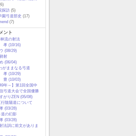
6)
院探訪
(5)
学園弓道部史
(17)
mend
(7)
メント
 竹林流の射法
孝 (10/16)
 (08/29)
騎射
 (06/04)
0 わがままなる弓道
孝 (10/29)
豊 (10/03)
49年～】第1回全国中
信弓道大会で全国優勝
がりZEN (05/08)
 五行陰陽道について
 (03/28)
 弓道の幻影
 (03/28)
0 射法訓に前文がありま