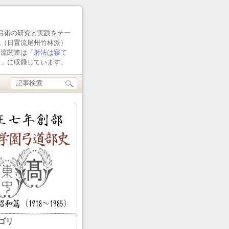
流弓術の研究と実践をテー
流（日置流尾州竹林派）
原流関連は「
射法は寝て
話
」に収録しています。
ゴリ