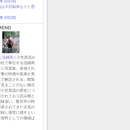
 (03/28)
 我は大日如来なりと思
 (03/28)
MEND
 流鏑馬
| 小笠原流が
神社で奉仕する流鏑馬
した写真集。各地それ
行事の特徴や装束が美
真で解説される。観覧
常見ることのない稽古
や小笠原流の歴史につ
書かれており読み物と
興味深い。数百年の時
継承されてきた古流の
記録し後世に残すとい
で資料としての価値は