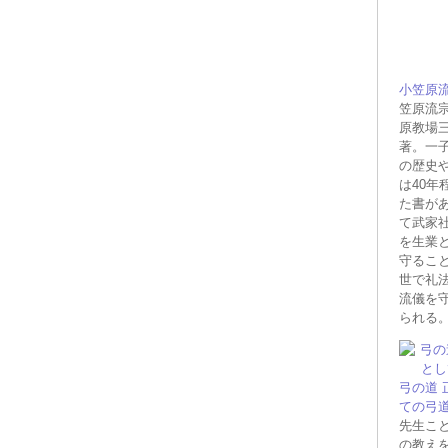
小笠原
笠原流
原教場
著。一子
の歴史
は40年
た書が
て武家
を生業
守るこ
世で礼
流儀を
られる
弓の道
ての弓
先生こ
の教え