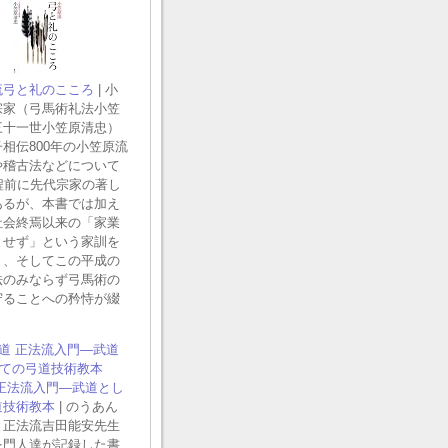
流弓と礼のこころ
| 小
宗家（弓馬術礼法小笠
三十一世小笠原清忠）
相伝800年の小笠原流
や稽古法などについて
程前に先代宗家の著し
あるが、本書では加え
社会終焉以来の「家業
とせず」という家訓を
と、そしてこの平成の
法のみならず弓馬術の
守ることへの矜恃が綴
。
 正法流入門―武道とし
道技術教本
| のうあん
と正法流吉田能安先生
を門人達が記録した書