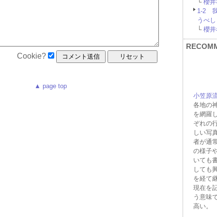
└
櫻井孝
1-2
うべし
└
櫻井孝
RECOM
Cookie?
▲ page top
小笠原流
各地の
を網羅
ぞれの
しい写
者が通
の様子
いても
しても
を経て
現在を
う意味
高い。