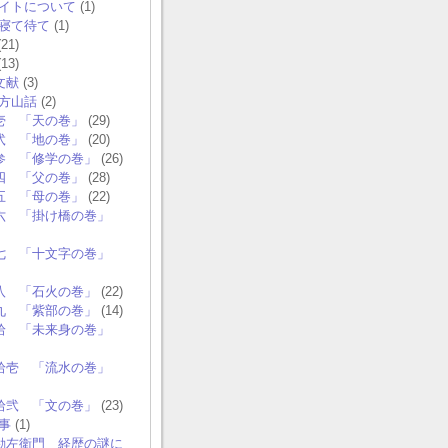
イトについて
(1)
寝て待て
(1)
21)
13)
文献
(3)
方山話
(2)
壱 「天の巻」
(29)
弐 「地の巻」
(20)
参 「修学の巻」
(26)
四 「父の巻」
(28)
五 「母の巻」
(22)
六 「掛け橋の巻」
七 「十文字の巻」
八 「石火の巻」
(22)
九 「紫部の巻」
(14)
拾 「未来身の巻」
拾壱 「流水の巻」
拾弐 「文の巻」
(23)
事
(1)
勘左衛門 経歴の謎に