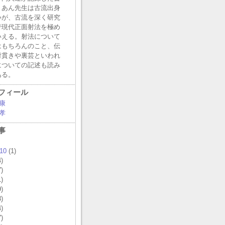
うあん先生は古流出身
いが、古流を深く研究
で現代正面射法を極め
いえる。射法について
はもちろんのこと、伝
射貫きや裏芸といわれ
についての記述も読み
ある。
フィール
康
孝
事
10
(1)
)
)
)
)
)
)
)