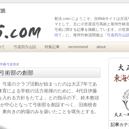
実践
射法.com にようこそ。当Webサイトは古
マとして、主に小笠原流弓馬術と尾州竹林
弓術に関する記事を掲載しています。小笠
待て
」に、尾州竹林流関連は「
弓道四方山
待て
弓道四方山話
特集記事
recommend
about
学園弓道部史
】弓術部の創部
、弓道のクラブ活動が始まったのは大正7年であ
体育による学校の活力発揮のために、4代目伊藤
を入れる方針をたてよ」との指示の下、鈴木教頭
）が中心となって弓術部を創設すべく、旧南校舎
、東向きの的場のみを築いたことを嚆矢とする。
記事カテ