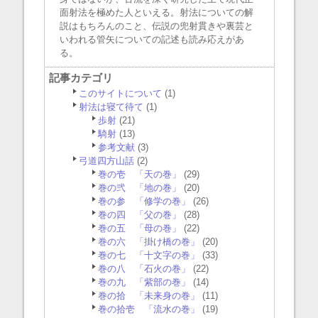
面射法を極めた人といえる。射法についての解
説はもちろんのこと、伝説の兜射貫きや裏芸と
いわれる管矢についての記述も読み応えがあ
る。
記事カテゴリ
このサイトについて
(1)
射法は寝て待て
(1)
歩射
(21)
騎射
(13)
参考文献
(3)
弓道四方山話
(2)
巻の壱 「天の巻」
(29)
巻の弐 「地の巻」
(20)
巻の参 「修学の巻」
(26)
巻の四 「父の巻」
(28)
巻の五 「母の巻」
(22)
巻の六 「掛け橋の巻」
(20)
巻の七 「十文字の巻」
(33)
巻の八 「石火の巻」
(22)
巻の九 「紫部の巻」
(14)
巻の拾 「未来身の巻」
(11)
巻の拾壱 「流水の巻」
(19)