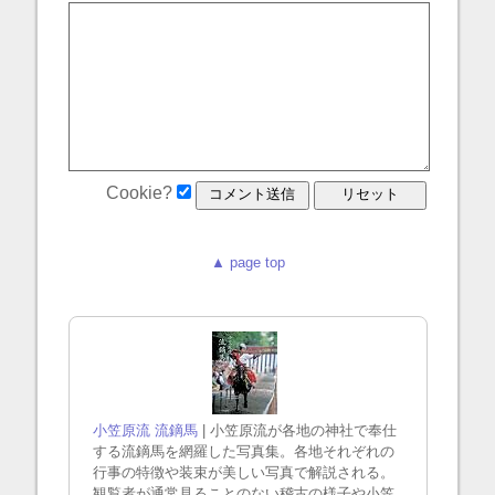
Cookie?
▲ page top
小笠原流 流鏑馬
| 小笠原流が各地の神社で奉仕
する流鏑馬を網羅した写真集。各地それぞれの
行事の特徴や装束が美しい写真で解説される。
観覧者が通常見ることのない稽古の様子や小笠