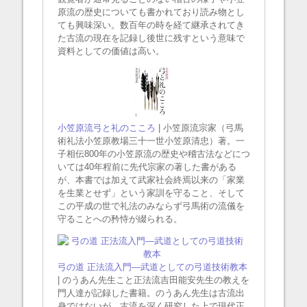
原流の歴史についても書かれており読み物とし
ても興味深い。数百年の時を経て継承されてき
た古流の現在を記録し後世に残すという意味で
資料としての価値は高い。
小笠原流弓と礼のこころ
| 小笠原流宗家（弓馬
術礼法小笠原教場三十一世小笠原清忠）著。一
子相伝800年の小笠原流の歴史や稽古法などにつ
いては40年程前に先代宗家の著した書がある
が、本書では加えて武家社会終焉以来の「家業
を生業とせず」という家訓を守ること、そして
この平成の世で礼法のみならず弓馬術の流儀を
守ることへの矜恃が綴られる。
弓の道 正法流入門―武道としての弓道技術教本
| のうあん先生こと正法流吉田能安先生の教えを
門人達が記録した書籍。のうあん先生は古流出
身ではないが、古流を深く研究した上で現代正