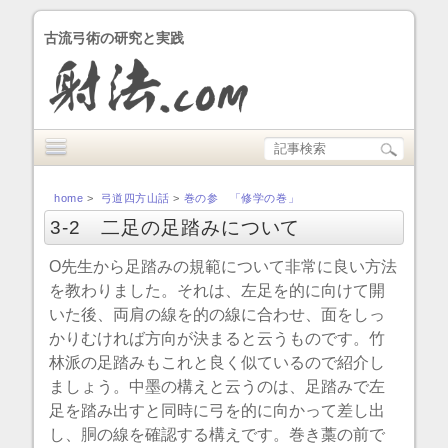
古流弓術の研究と実践
home
>
弓道四方山話
>
巻の参 「修学の巻」
3-2 二足の足踏みについて
O先生から足踏みの規範について非常に良い方法
を教わりました。それは、左足を的に向けて開
いた後、両肩の線を的の線に合わせ、面をしっ
かりむければ方向が決まると云うものです。竹
林派の足踏みもこれと良く似ているので紹介し
ましょう。中墨の構えと云うのは、足踏みで左
足を踏み出すと同時に弓を的に向かって差し出
し、胴の線を確認する構えです。巻き藁の前で