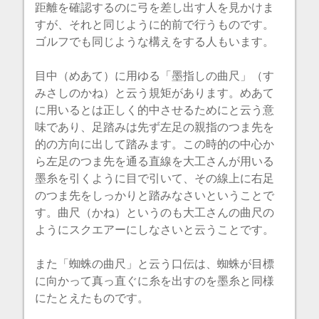
距離を確認するのに弓を差し出す人を見かけま
すが、それと同じように的前で行うものです。
ゴルフでも同じような構えをする人もいます。
目中（めあて）に用ゆる「墨指しの曲尺」（す
みさしのかね）と云う規矩があります。めあて
に用いるとは正しく的中させるためにと云う意
味であり、足踏みは先ず左足の親指のつま先を
的の方向に出して踏みます。この時的の中心か
ら左足のつま先を通る直線を大工さんが用いる
墨糸を引くように目で引いて、その線上に右足
のつま先をしっかりと踏みなさいということで
す。曲尺（かね）というのも大工さんの曲尺の
ようにスクエアーにしなさいと云うことです。
また「蜘蛛の曲尺」と云う口伝は、蜘蛛が目標
に向かって真っ直ぐに糸を出すのを墨糸と同様
にたとえたものです。