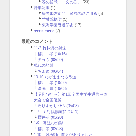
巻の拾弐 「文の巻」
(23)
特集記事
(1)
星野勘左衛門 経歴の謎に迫る
(6)
竹林院探訪
(5)
東海学園弓道部史
(17)
recommend
(7)
最近のコメント
11-3 竹林流の射法
├
櫻井 孝 (10/16)
└
チョウ (08/29)
現代の騎射
└
ちょめ (06/04)
10-10 わがままなる弓道
├
櫻井 孝 (10/29)
└
深澤 豊 (10/03)
【昭和49年～】第1回全国中学生通信弓道
大会で全国優勝
└
通りすがりZEN (05/08)
1-7 五行陰陽道について
└
櫻井孝 (03/28)
1-9 弓道の幻影
└
櫻井孝 (03/28)
1-10 射法訓に前文がありました