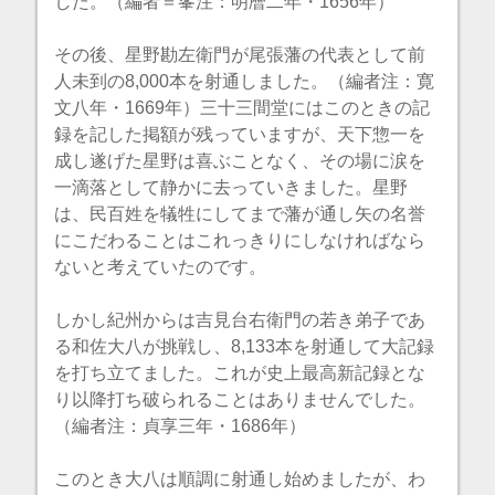
した。（編者＝峯注：明暦二年・1656年）
その後、星野勘左衛門が尾張藩の代表として前
人未到の8,000本を射通しました。（編者注：寛
文八年・1669年）三十三間堂にはこのときの記
録を記した掲額が残っていますが、天下惣一を
成し遂げた星野は喜ぶことなく、その場に涙を
一滴落として静かに去っていきました。星野
は、民百姓を犠牲にしてまで藩が通し矢の名誉
にこだわることはこれっきりにしなければなら
ないと考えていたのです。
しかし紀州からは吉見台右衛門の若き弟子であ
る和佐大八が挑戦し、8,133本を射通して大記録
を打ち立てました。これが史上最高新記録とな
り以降打ち破られることはありませんでした。
（編者注：貞享三年・1686年）
このとき大八は順調に射通し始めましたが、わ