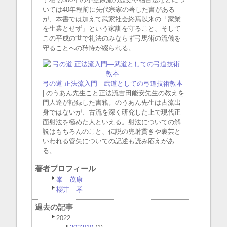
いては40年程前に先代宗家の著した書がある
が、本書では加えて武家社会終焉以来の「家業
を生業とせず」という家訓を守ること、そして
この平成の世で礼法のみならず弓馬術の流儀を
守ることへの矜恃が綴られる。
弓の道 正法流入門―武道としての弓道技術教本
| のうあん先生こと正法流吉田能安先生の教えを
門人達が記録した書籍。のうあん先生は古流出
身ではないが、古流を深く研究した上で現代正
面射法を極めた人といえる。射法についての解
説はもちろんのこと、伝説の兜射貫きや裏芸と
いわれる管矢についての記述も読み応えがあ
る。
著者プロフィール
峯 茂康
櫻井 孝
過去の記事
2022