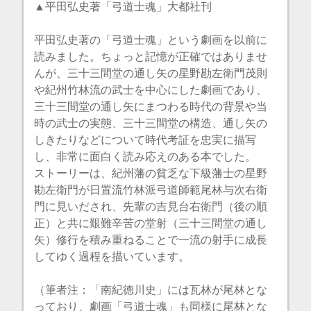
▲平田弘史著「弓道士魂」大都社刊
平田弘史著の「弓道士魂」という劇画を以前に
読みました。ちょっと記憶が正確ではありませ
んが、三十三間堂の通し矢の星野勘左衛門茂則
や紀州竹林流の武士を中心にした劇画であり、
三十三間堂の通し矢にまつわる時代の背景や当
時の武士の実態、三十三間堂の構造、通し矢の
しきたりなどについて時代考証を忠実に描写
し、非常に面白く読み応えのある本でした。
ストーリーは、紀州藩の貧乏な下級藩士の星野
勘左衛門が日置流竹林派弓道師範尾林与次右衛
門に見いだされ、先輩の吉見台右衛門（後の順
正）と共に艱難辛苦の堂射（三十三間堂の通し
矢）修行を積み重ねることで一流の射手に成長
してゆく過程を描いています。
（筆者注：「南紀徳川史」には瓦林が尾林とな
っており、劇画「弓道士魂」も同様に尾林とな