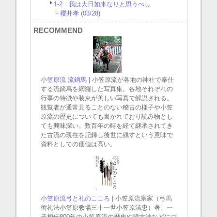
1-2 我は大日如来なりと思うべし
└
櫻井孝 (03/28)
RECOMMEND
小笠原流 流鏑馬
| 小笠原流が各地の神社で奉仕
する流鏑馬を網羅した写真集。各地それぞれの
行事の特徴や装束が美しい写真で解説される。
観覧者が通常見ることのない稽古の様子や小笠
原流の歴史についても書かれており読み物とし
ても興味深い。数百年の時を経て継承されてき
た古流の現在を記録し後世に残すという意味で
資料としての価値は高い。
小笠原流弓と礼のこころ
| 小笠原流宗家（弓馬
術礼法小笠原教場三十一世小笠原清忠）著。一
子相伝800年の小笠原流の歴史や稽古法などにつ