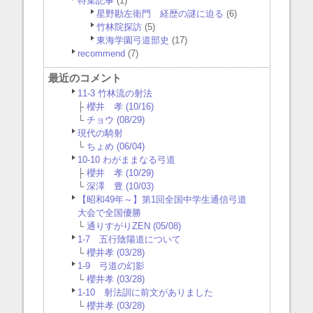
特集記事
(1)
星野勘左衛門 経歴の謎に迫る
(6)
竹林院探訪
(5)
東海学園弓道部史
(17)
recommend
(7)
最近のコメント
11-3 竹林流の射法
├
櫻井 孝 (10/16)
└
チョウ (08/29)
現代の騎射
└
ちょめ (06/04)
10-10 わがままなる弓道
├
櫻井 孝 (10/29)
└
深澤 豊 (10/03)
【昭和49年～】第1回全国中学生通信弓道
大会で全国優勝
└
通りすがりZEN (05/08)
1-7 五行陰陽道について
└
櫻井孝 (03/28)
1-9 弓道の幻影
└
櫻井孝 (03/28)
1-10 射法訓に前文がありました
└
櫻井孝 (03/28)