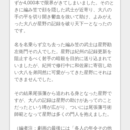
ずか4,000本で限界がきてしまいました。そのと
きに編み笠で顔を隠した武士が近寄り、大八の
手の平を切り開き鬱血を抜いて助け、よみがえ
った大八が星野の記録を破り天下一となったの
です。
名を名乗らず立ち去った編み笠の武士は星野勘
左衛門その人でした。星野は紀州の記録更新を
阻止するべく射手の暗殺を目的に送り込まれて
いましたが、紀州で修行中に和佐家に寄宿し幼
い大八を弟同然に可愛がってきた星野にそれは
できませんでした。
その結果尾張藩から追われる身となった星野で
すが、大八の記録は星野の助けがあってのこと
だったという噂が広がり、ついには尾張藩弓術
師範となって星野は多くの門人を抱えました。
（編者注：劇画の最後には「各人の年令その他