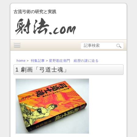
古流弓術の研究と実践
home
>
特集記事
>
星野勘左衛門 経歴の謎に迫る
1 劇画「弓道士魂」