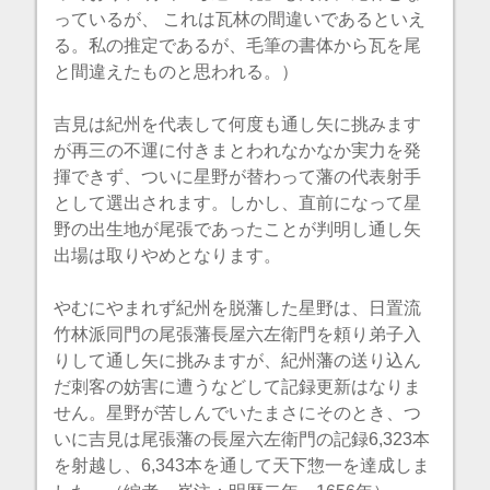
っているが、 これは瓦林の間違いであるといえ
る。私の推定であるが、毛筆の書体から瓦を尾
と間違えたものと思われる。）
吉見は紀州を代表して何度も通し矢に挑みます
が再三の不運に付きまとわれなかなか実力を発
揮できず、ついに星野が替わって藩の代表射手
として選出されます。しかし、直前になって星
野の出生地が尾張であったことが判明し通し矢
出場は取りやめとなります。
やむにやまれず紀州を脱藩した星野は、日置流
竹林派同門の尾張藩長屋六左衛門を頼り弟子入
りして通し矢に挑みますが、紀州藩の送り込ん
だ刺客の妨害に遭うなどして記録更新はなりま
せん。星野が苦しんでいたまさにそのとき、つ
いに吉見は尾張藩の長屋六左衛門の記録6,323本
を射越し、6,343本を通して天下惣一を達成しま