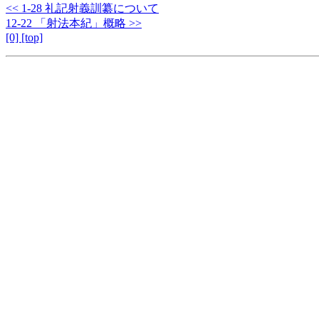
<< 1-28 礼記射義訓纂について
12-22 「射法本紀」概略 >>
[0] [top]