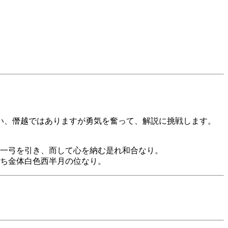
い、僭越ではありますが勇気を奮って、解説に挑戦します。
一弓を引き、而して心を納む是れ和合なり。
ち金体白色西半月の位なり。